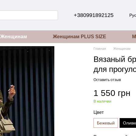
+380991892125
Ру
Женщинам
Женщинам PLUS SIZE
М
Главная
Женщинам
Вязаный б
для прогул
Оставить отзыв
1 550 грн
В наличии
Цвет
Бежевый
Оливк