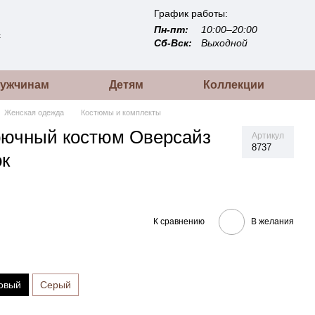
График работы:
Пн-пт:
10:00–20:00
с
Сб-Вск:
Выходной
ужчинам
Детям
Коллекции
Женская одежда
Костюмы и комплекты
рючный костюм Оверсайз
Артикул
8737
ок
К сравнению
В желания
овый
Серый