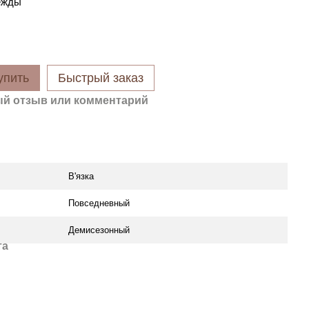
ежды
упить
Быстрый заказ
й отзыв или комментарий
В'язка
Повседневный
Демисезонный
та