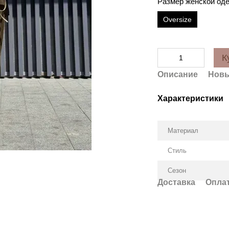
Размер женской од
Oversize
К
Описание
Новы
Характеристики
Материал
Стиль
Сезон
Доставка
Опла