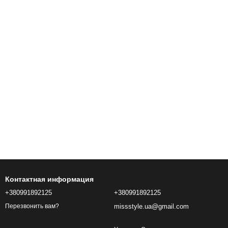
Контактная информация
+380991892125
+380991892125
missstyle.ua@gmail.com
Перезвонить вам?