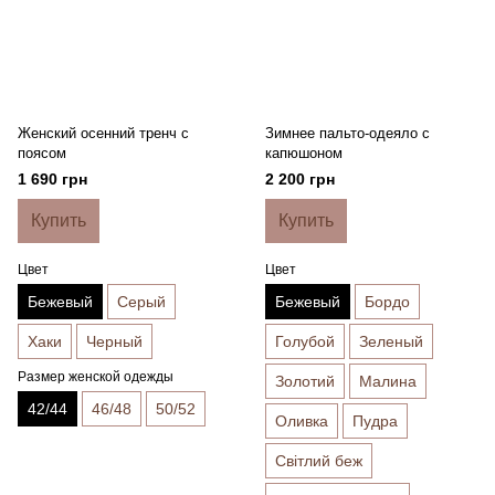
Женский осенний тренч с
Зимнее пальто-одеяло с
поясом
капюшоном
1 690 грн
2 200 грн
Купить
Купить
Цвет
Цвет
Бежевый
Серый
Бежевый
Бордо
Хаки
Черный
Голубой
Зеленый
Размер женской одежды
Золотий
Малина
42/44
46/48
50/52
Оливка
Пудра
Світлий беж