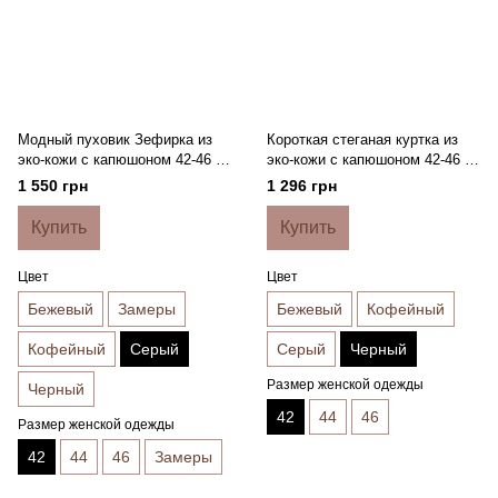
Модный пуховик Зефирка из
Короткая стеганая куртка из
эко-кожи с капюшоном 42-46 р-
эко-кожи с капюшоном 42-46 р-
ры в расцветках 6191
ры в расцветках 5187
1 550 грн
1 296 грн
Купить
Купить
Цвет
Цвет
Бежевый
Замеры
Бежевый
Кофейный
Кофейный
Серый
Серый
Черный
Размер женской одежды
Черный
42
44
46
Размер женской одежды
42
44
46
Замеры