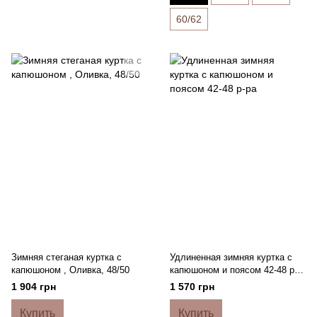
60/62
Зимняя стеганая куртка с
Удлиненная зимняя куртка с
капюшоном , Оливка, 48/50
капюшоном и поясом 42-48 р-
ра
1 904 грн
1 570 грн
Купить
Купить