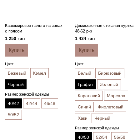
Кашемировое пальто на запах
Демисезонная стеганая куртка
с поясом
48-62 р-р
1 250 грн
1 434 грн
Купить
Купить
Цвет
Цвет
Бежевый
Кэмел
Белый
Бирюзовый
Черный
Графит
Зеленый
Размер женской одежды
Кораловий
Марсала
40/42
42/44
46/48
Синий
Фиолетовый
50/52
Хаки
Черный
Размер женской одежды
48/50
52/54
56/58