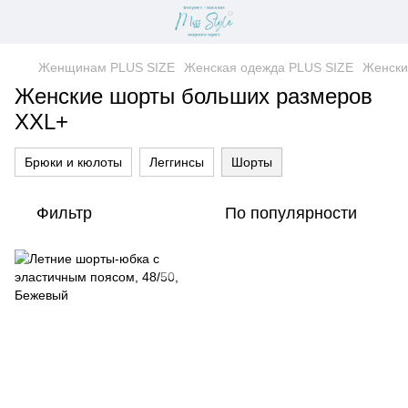
Женщинам PLUS SIZE
Женская одежда PLUS SIZE
Женски
Женские шорты больших размеров
XXL+
Брюки и кюлоты
Леггинсы
Шорты
Фильтр
По популярности