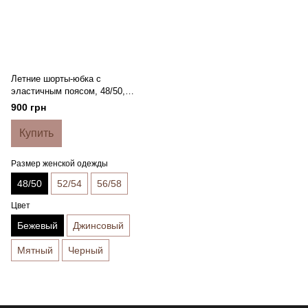
Летние шорты-юбка с
эластичным поясом, 48/50,
Бежевый
900 грн
Купить
Размер женской одежды
48/50
52/54
56/58
Цвет
Бежевый
Джинсовый
Мятный
Черный